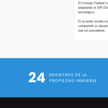
El Consejo Federal ce
adoptando el SIR (Si
tecnológica.
El acuerdo resulta no
compartido su desarro
real sin precedente.
24
REGISTROS DE LA
PROPIEDAD INMUEBLE