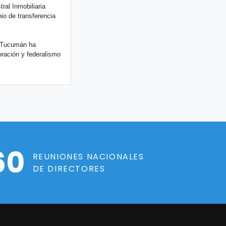
ral Inmobiliaria
io de transferencia
e Tucumán ha
oración y federalismo
60
REUNIONES NACIONALES
DE DIRECTORES