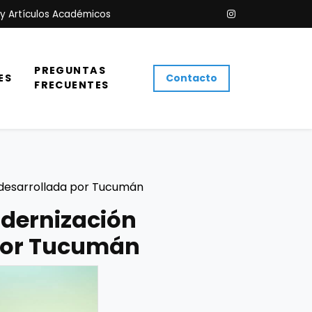
 y Artículos Académicos
PREGUNTAS
ES
Contacto
FRECUENTES
a desarrollada por Tucumán
odernización
 por Tucumán